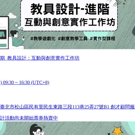
6第3期_教具設計：互動與創意實作工作坊
) 09:30 ~ 16:30 (UTC+8)
臺北市松山區民有里民生東路三段113巷25弄27號B1 創才顧問
計
活動尚未開始
票券熱賣中